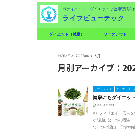
ボディメイク・ダイエットで健康習慣を
ライフビューテック
ダイエット（減量）
ワークアウト
HOME
>
2023年
>
6月
月別アーカイブ：202
サプリメント
ダイエット（
健康にもダイエット
2024/1/31
※アフィリエイト広告を
が"最強"な３つの理由
な３つの理由~ ◇食物繊維