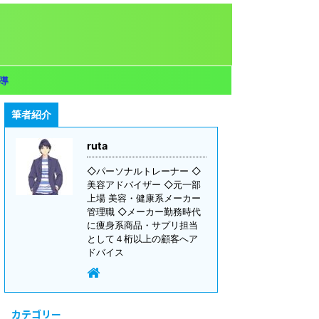
導
筆者紹介
ruta
◇パーソナルトレーナー ◇
美容アドバイザー ◇元一部
上場 美容・健康系メーカー
管理職 ◇メーカー勤務時代
に痩身系商品・サプリ担当
として４桁以上の顧客へア
ドバイス
カテゴリー