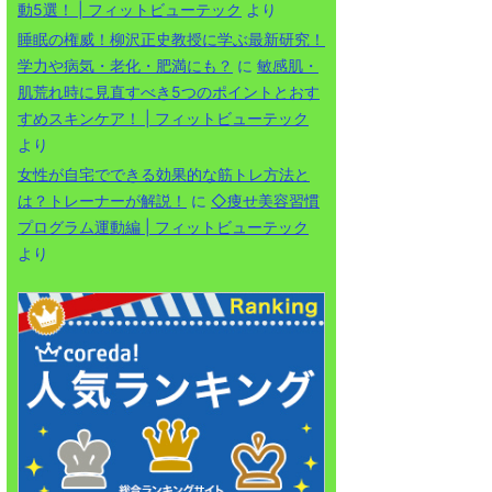
動5選！ | フィットビューテック
より
睡眠の権威！柳沢正史教授に学ぶ最新研究！
学力や病気・老化・肥満にも？
に
敏感肌・
肌荒れ時に見直すべき5つのポイントとおす
すめスキンケア！ | フィットビューテック
より
女性が自宅でできる効果的な筋トレ方法と
は？トレーナーが解説！
に
◇痩せ美容習慣
プログラム運動編 | フィットビューテック
より