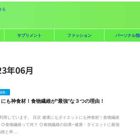
作る
サプリメント
ファッション
パーソナル指
3年06月
減量）
にも神食材！食物繊維が"最強"な３つの理由！
利用しています。 目次 健康にもダイエットにも神食材！食物繊維
！ ◇食物繊維って何？ ◇食物繊維の効果~健康・ダイエットに最強
と寿 ...