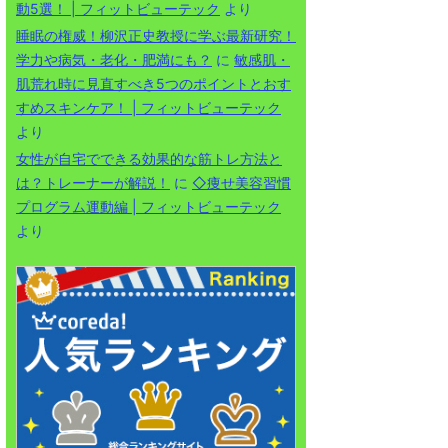
動5選！ | フィットビューテック
より
睡眠の権威！柳沢正史教授に学ぶ最新研究！
学力や病気・老化・肥満にも？
に
敏感肌・
肌荒れ時に見直すべき5つのポイントとおす
すめスキンケア！ | フィットビューテック
より
女性が自宅でできる効果的な筋トレ方法と
は？トレーナーが解説！
に
◇痩せ美容習慣
プログラム運動編 | フィットビューテック
より