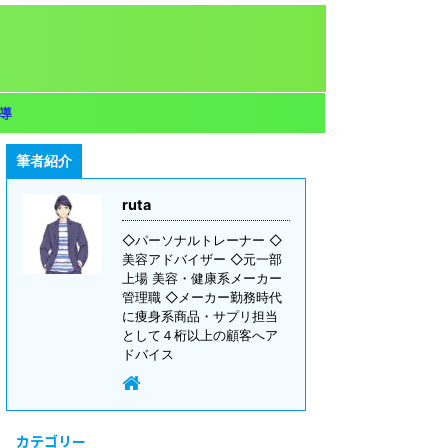
導
筆者紹介
ruta
◇パーソナルトレーナー ◇
美容アドバイザー ◇元一部
上場 美容・健康系メーカー
管理職 ◇メーカー勤務時代
に痩身系商品・サプリ担当
として４桁以上の顧客へア
ドバイス
カテゴリー