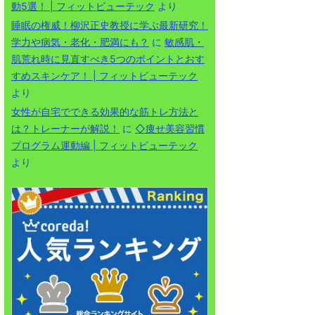
動5選！ | フィットビューテック
より
睡眠の権威！柳沢正史教授に学ぶ最新研究！
学力や病気・老化・肥満にも？
に
敏感肌・
肌荒れ時に見直すべき5つのポイントとおす
すめスキンケア！ | フィットビューテック
より
女性が自宅でできる効果的な筋トレ方法と
は？トレーナーが解説！
に
◇痩せ美容習慣
プログラム運動編 | フィットビューテック
より