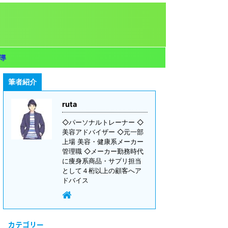
導
筆者紹介
ruta
◇パーソナルトレーナー ◇
美容アドバイザー ◇元一部
上場 美容・健康系メーカー
管理職 ◇メーカー勤務時代
に痩身系商品・サプリ担当
として４桁以上の顧客へア
ドバイス
カテゴリー