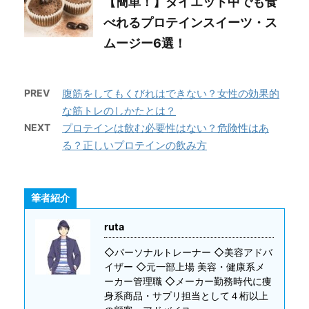
【簡単！】ダイエット中でも食
べれるプロテインスイーツ・ス
ムージー6選！
PREV
腹筋をしてもくびれはできない？女性の効果的
な筋トレのしかたとは？
NEXT
プロテインは飲む必要性はない？危険性はあ
る？正しいプロテインの飲み方
筆者紹介
ruta
◇パーソナルトレーナー ◇美容アドバ
イザー ◇元一部上場 美容・健康系メ
ーカー管理職 ◇メーカー勤務時代に痩
身系商品・サプリ担当として４桁以上