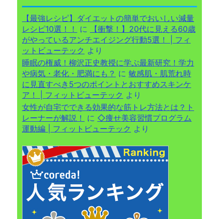
【最強レシピ】ダイエットの簡単でおいしい減量
レシピ10選！！
に
【衝撃！】20代に見える60歳
がやっているアンチエイジング行動5選！ | フィ
ットビューテック
より
睡眠の権威！柳沢正史教授に学ぶ最新研究！学力
や病気・老化・肥満にも？
に
敏感肌・肌荒れ時
に見直すべき5つのポイントとおすすめスキンケ
ア！ | フィットビューテック
より
女性が自宅でできる効果的な筋トレ方法とは？ト
レーナーが解説！
に
◇痩せ美容習慣プログラム
運動編 | フィットビューテック
より