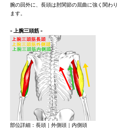
腕の回外に、長頭は肘関節の屈曲に強く関わり
ます。
- 上腕三頭筋 -
部位詳細：長頭｜外側頭｜内側頭