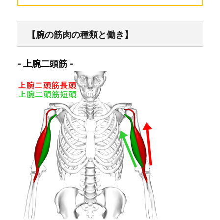
【腕の筋肉の種類と働き】
- 上腕二頭筋 -